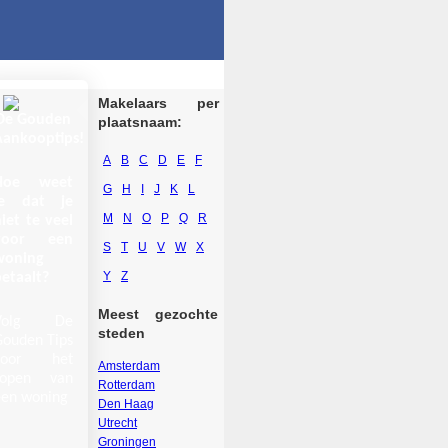
Makelaars per
De Gouden
plaatsnaam:
Aankooptips!
A
B
C
D
E
F
Hoe weet
G
H
I
J
K
L
je dat je
M
N
O
P
Q
R
iet te veel
voor een
S
T
U
V
W
X
woning
Y
Z
etaalt?
Meest gezochte
Volg De
steden
Gouden Tips
voor het
Amsterdam
kopen van
Rotterdam
een woning
Den Haag
Utrecht
Groningen