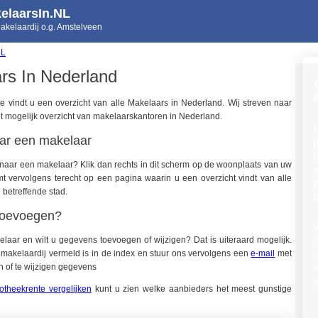
elaarsIn.NL
Makelaardij o.g. Amstelveen
NL
rs In Nederland
 vindt u een overzicht van alle Makelaars in Nederland. Wij streven naar
 mogelijk overzicht van makelaarskantoren in Nederland.
ar een makelaar
n
naar een makelaar? Klik dan rechts in dit scherm op de woonplaats van uw
t vervolgens terecht op een pagina waarin u een overzicht vindt van alle
 betreffende stad.
b
toevoegen?
elaar en wilt u gegevens toevoegen of wijzigen? Dat is uiteraard mogelijk.
w makelaardij vermeld is in de index en stuur ons vervolgens een
e-mail
met
n of te wijzigen gegevens
otheekrente vergelijken
kunt u zien welke aanbieders het meest gunstige