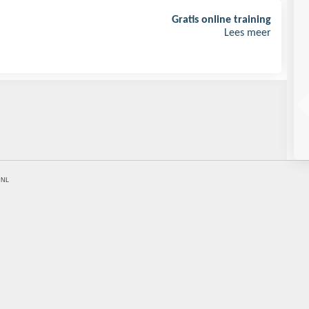
je dat je niet te veel voor
Gratis online training
g betaalt?
Lees meer
ouden Tips voor het kopen
oning
.NL