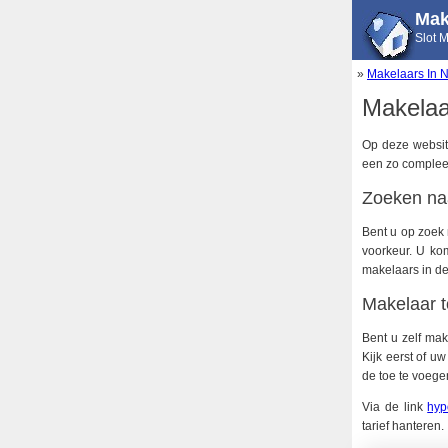
Mak
Slot 
»
Makelaars In 
Makelaa
Op deze website
een zo compleet
Zoeken na
Bent u op zoek 
voorkeur. U kom
makelaars in de
Makelaar 
Bent u zelf mak
Kijk eerst of u
de toe te voege
Via de link
hyp
tarief hanteren.